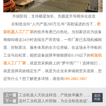
升级阶段：支持横梁加长、负载提升等模块化改造
在制造业向“人均产值200万元/年”高歌猛进的当下，
桁
架机器人工厂厂家
的技术角逐已白热化。当别家还在为设备
堆砌却难达24小时连续生产而苦恼，一些厂家已实现机械精
度、控制算法、服务体系的全方位突破。在这场永不停歇的
工业马拉松里，能把设备故障率狠狠摁在0.1%以下的
桁架机
器人工厂厂家
，就是您采购路上的“梦中情厂”！选择他们，
就是选择高效稳定生产，就是为企业未来铺就坚实道路，您
还等什么？想了解更多详情，请咨询
189-2882-5067
上一篇
工业机器人天轨这样选，产线效率飙升，成本大幅降低！
返回
列表
下一篇
选对工业机器人外部轴，为企业制造效益“加码”