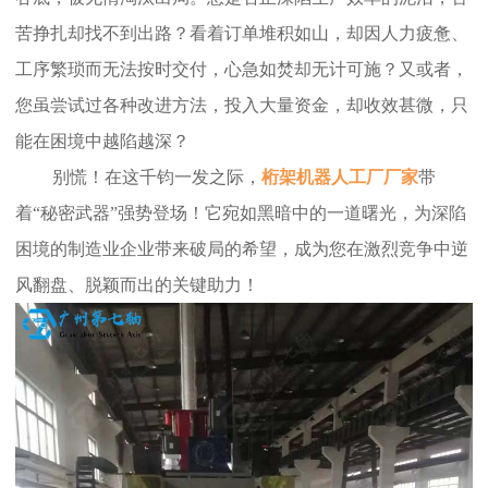
苦挣扎却找不到出路？看着订单堆积如山，却因人力疲惫、
工序繁琐而无法按时交付，心急如焚却无计可施？又或者，
您虽尝试过各种改进方法，投入大量资金，却收效甚微，只
能在困境中越陷越深？
别慌！在这千钧一发之际，
桁架机器人工厂厂家
带
着“秘密武器”强势登场！它宛如黑暗中的一道曙光，为深陷
困境的制造业企业带来破局的希望，成为您在激烈竞争中逆
风翻盘、脱颖而出的关键助力！