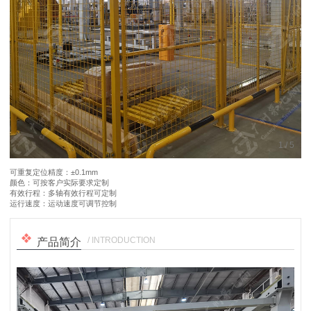
1
/
5
可重复定位精度：±0.1mm
颜色：可按客户实际要求定制
有效行程：多轴有效行程可定制
运行速度：运动速度可调节控制
/ INTRODUCTION
产品简介